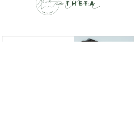
今だけ特別！
サロンメニューとのご予約で
ビューティーフッターカウンセリン
グ
を
無料
でお試し！
6
タイプ診断から本当の
「似合う」
をご提案
お試しのため、AIを使用しない診断
となります
詳しくはこちらをクリック