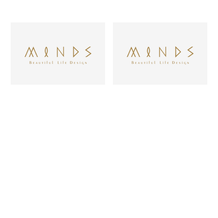
2026/03/20
2026/03/19
代表ブログ
代表ブログ
「10年先の髪と生き方」
マインズが提供しているも
を、一緒に考えたい
の
1