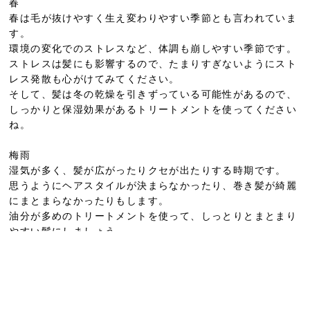
春
春は毛が抜けやすく生え変わりやすい季節とも言われていま
す。
環境の変化でのストレスなど、体調も崩しやすい季節です。
ストレスは髪にも影響するので、たまりすぎないようにスト
レス発散も心がけてみてください。
そして、髪は冬の乾燥を引きずっている可能性があるので、
しっかりと保湿効果があるトリートメントを使ってください
ね。
梅雨
湿気が多く、髪が広がったりクセが出たりする時期です。
思うようにヘアスタイルが決まらなかったり、巻き髪が綺麗
にまとまらなかったりもします。
油分が多めのトリートメントを使って、しっとりとまとまり
やすい髪にしましょう。
夏
海やプールの時期もあり、紫外線で髪の毛が傷みやすい時期
です。
日頃からUVケアがさらに大切になってきます。