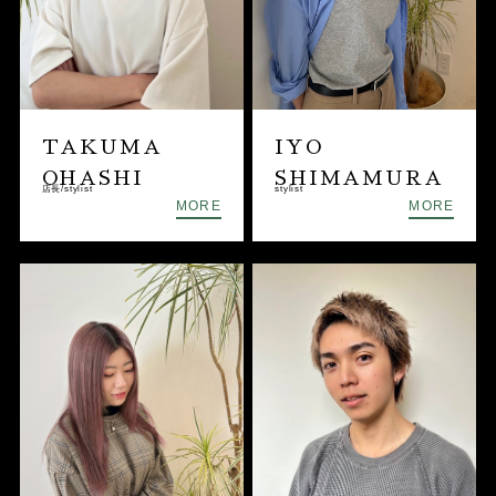
TAKUMA
IYO
OHASHI
SHIMAMURA
店長/stylist
stylist
MORE
MORE