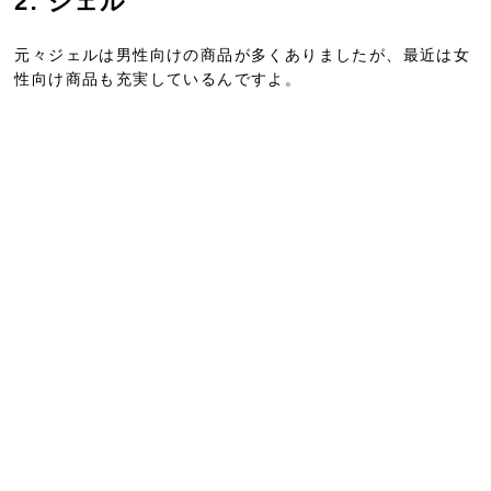
2: ジェル
元々ジェルは男性向けの商品が多くありましたが、最近は女
性向け商品も充実しているんですよ。
ハードタイプのジェルなど短髪の男性のスタイリングに向い
ています。
朝のスタイリングを1日中キープ出来るので、社会人の方に
も多く使われていますよ。
一方女性むけのジェルはソフトなタイプや、パール入りの質
感を楽しむタイプが多めです。
男性のようにスタイルを固めるよりも、ツヤや濡れ感などの
髪の質感を演出するために使われることがあります。
3: ムース
ムースもハードタイプとソフトタイプがあります。
主にパーマヘアの方が使うスタイリング剤です。
髪が長い方は、固まるタイプよりもソフトなムースで動きが
出るタイプのものがオススメ。