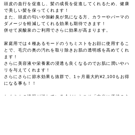
頭皮の血行を促進し、髪の成長を促進してくれるため、健康
で美しい髪を保ってくれます！
また、頭皮の匂いや加齢臭が気になる方、カラーやパーマの
ダメージを軽減してくれる効果も期待できます！
併せて炭酸泉のご利用でさらに効果が高まります。
家庭用では４種あるモードのうちミストをお顔に使用するこ
とで、毛穴の奥の汚れを取り除きお肌の透明感を高めてくれ
ます！
さらに美容液や栄養素の浸透も良くなるのでお肌に潤いやハ
リを与えてくれます！
さらにさらに節水効果も抜群で、1ヶ月最大約¥2,100もお得
になる事も！！
たくさんの情報が溢れている今だからこそ「本当に価値のあ
るもの」「本物の美容」をお伝えしていきます(^ ^)
家庭用のシャワーヘッド（¥30,000）が気になる方は担当の
スタッフ、または当店のECサイト「B happy」でもお買い
求めいただけます。